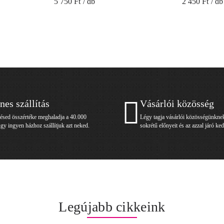
5 750 Ft
/ db
2 450 Ft
/ db
nes szállítás
Vásárlói közösség
ésed összértéke meghaladja a 40.000
Légy tagja vásárlói közösségünkne
úgy ingyen házhoz szállítjuk azt neked.
sokrétű előnyeit és az azzal járó k
Legújabb cikkeink