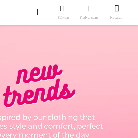
Fiókom
Kedvenceim
Kosaram