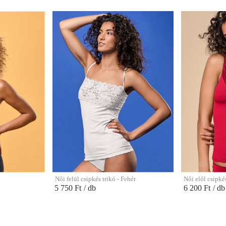
Női felül csipkés trikó - Fehér
Női elől csipkés
5 750 Ft
/ db
6 200 Ft
/ db