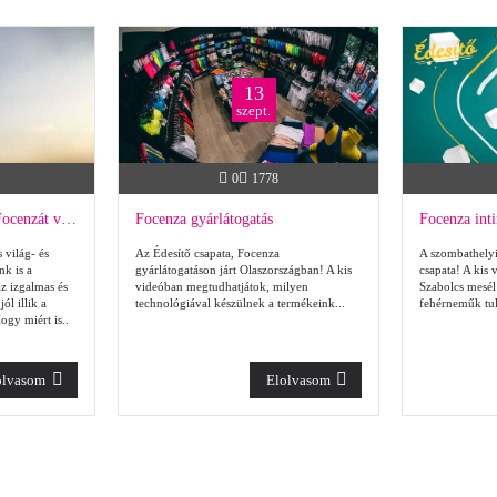
13
szept.
0
1778
Bánhegyi Adrienn is a Focenzát választotta!
Focenza gyárlátogatás
Focenza int
 világ- és
Az Édesítő csapata, Focenza
A szombathelyi
k is a
gyárlátogatáson járt Olaszországban! A kis
csapata! A kis
az izgalmas és
videóban megtudhatjátok, milyen
Szabolcs mesé
l illik a
technológiával készülnek a termékeink...
fehérneműk tul
ogy miért is..
olvasom
Elolvasom