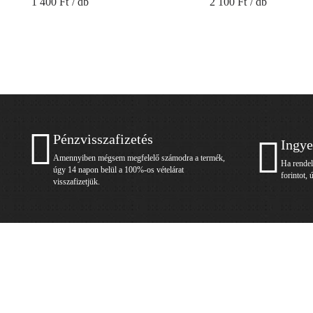
1 400 Ft
/ db
2 100 Ft
/ db
Pénzvisszafizetés
Ingye
Amennyiben mégsem megfelelő számodra a termék,
Ha rendel
úgy 14 napon belül a 100%-os vételárat
forintot, 
visszafizetjük.