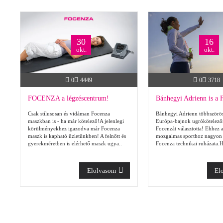
30
16
okt.
okt.
0
4449
0
3718
FOCENZA a légzéscentrum!
Csak stílusosan és vidáman Focenza
Bánhegyi Adrienn többszörös
maszkban is - ha már kötelező!A jelenlegi
Európa-bajnok ugrókötelezőn
körülményekhez igazodva már Focenza
Focenzát választotta! Ehhez 
maszk is kapható üzletünkben! A felnőtt és
mozgalmas sporthoz nagyon jó
gyerekméretben is elérhető maszk ugya..
Focenza technikai ruházata.H
Elolvasom
El