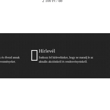
2 100 Ft
/ db
2 3
Hírlevél
k és élvezd annak
Iratkozz fel hírlevelünkre, hogy ne maradj le az
edvezményeket.
aktuális akcióinkról és rendezvényeinkről.