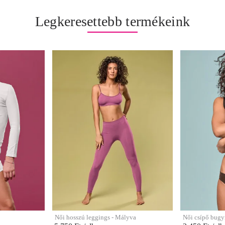
Legkeresettebb termékeink
Női hosszú leggings - Mályva
Női csípő bugy