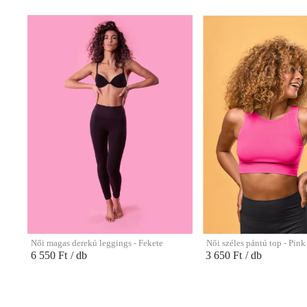
Női magas derekú leggings - Fekete
Női széles pántú top - Pink
6 550 Ft
/ db
3 650 Ft
/ db