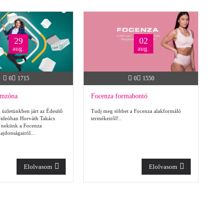
29
02
aug.
aug.
0
1715
0
1550
imzóna
Focenza formabontó
 üzletünkben járt az Édesítő
Tudj meg többet a Focenza alakformáló
 videóban Horváth Takács
termékeiről!..
l nekünk a Focenza
ajdonságairól...
Elolvasom
Elolvasom